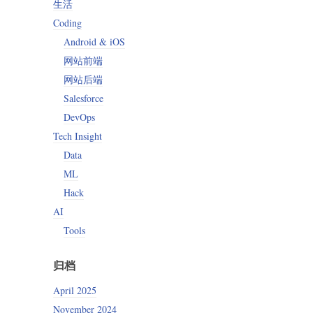
生活
Coding
Android & iOS
网站前端
网站后端
Salesforce
DevOps
Tech Insight
Data
ML
Hack
AI
Tools
归档
April 2025
November 2024