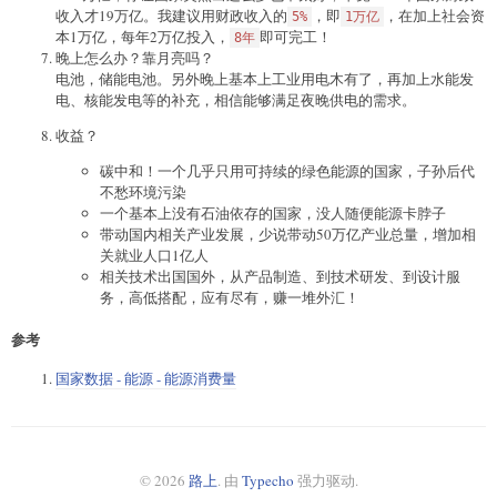
收入才19万亿。我建议用财政收入的
，即
，在加上社会资
5%
1万亿
本1万亿，每年2万亿投入，
即可完工！
8年
晚上怎么办？靠月亮吗？
电池，储能电池。另外晚上基本上工业用电木有了，再加上水能发
电、核能发电等的补充，相信能够满足夜晚供电的需求。
收益？
碳中和！一个几乎只用可持续的绿色能源的国家，子孙后代
不愁环境污染
一个基本上没有石油依存的国家，没人随便能源卡脖子
带动国内相关产业发展，少说带动50万亿产业总量，增加相
关就业人口1亿人
相关技术出国国外，从产品制造、到技术研发、到设计服
务，高低搭配，应有尽有，赚一堆外汇！
参考
国家数据 - 能源 - 能源消费量
© 2026
路上
. 由
Typecho
强力驱动.