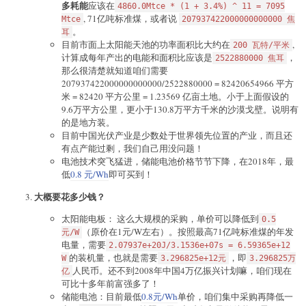
多耗能
应该在
4860.0Mtce * (1 + 3.4%) ^ 11 = 7095
, 71亿吨标准煤，或者说
Mtce
207937422000000000000 焦
。
耳
目前市面上太阳能天池的功率面积比大约在
,
200 瓦特/平米
计算成每年产出的电能和面积比应该是
，
2522880000 焦耳
那么很清楚就知道咱们需要
207937422000000000000/2522880000 = 82420654966 平方
米 = 82420 平方公里 = 1.23569 亿亩土地。小于上面假设的
9.6万平方公里，更小于130.8万平方千米的沙漠戈壁。说明有
的是地方装。
目前中国光伏产业是少数处于世界领先位置的产业，而且还
有点产能过剩，我们自己用没问题！
电池技术突飞猛进，储能电池价格节节下降，在2018年，最
低
0.8 元/Wh
即可买到！
大概要花多少钱？
太阳能电板： 这么大规模的采购，单价可以降低到
0.5
（原价在1元/W左右）。按照最高71亿吨标准煤的年发
元/W
电量，需要
2.07937e+20J/3.1536e+07s = 6.59365e+12
的装机量，也就是需要
，即
W
3.296825e+12元
3.296825万
人民币。还不到2008年中国4万亿振兴计划嘛，咱们现在
亿
可比十多年前富强多了！
储能电池：目前最低
0.8元/Wh
单价，咱们集中采购再降低一