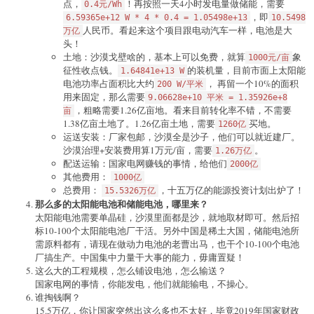
点，
！再按照一天4小时发电量做储能，需要
0.4元/Wh
，即
6.59365e+12 W * 4 * 0.4 = 1.05498e+13
10.5498
人民币。看起来这个项目跟电动汽车一样，电池是大
万亿
头！
土地：沙漠戈壁啥的，基本上可以免费，就算
象
1000元/亩
征性收点钱。
的装机量，目前市面上太阳能
1.64841e+13 W
电池功率占面积比大约
， 再留一个10%的面积
200 W/平米
用来固定，那么需要
9.06628e+10 平米 = 1.35926e+8
，粗略需要1.26亿亩地。看来目前转化率不错，不需要
亩
1.38亿亩土地了。1.26亿亩土地，需要
买地。
1260亿
运送安装：厂家包邮，沙漠全是沙子，他们可以就近建厂。
沙漠治理+安装费用算1万元/亩，需要
。
1.26万亿
配送运输：国家电网赚钱的事情，给他们
2000亿
其他费用：
1000亿
总费用：
，十五万亿的能源投资计划出炉了！
15.5326万亿
那么多的太阳能电池和储能电池，哪里来？
太阳能电池需要单晶硅，沙漠里面都是沙，就地取材即可。然后招
标10-100个太阳能电池厂干活。另外中国是稀土大国，储能电池所
需原料都有，请现在做动力电池的老曹出马，也干个10-100个电池
厂搞生产。中国集中力量干大事的能力，毋庸置疑！
这么大的工程规模，怎么铺设电池，怎么输送？
国家电网的事情，你能发电，他们就能输电，不操心。
谁掏钱啊？
15.5万亿，你让国家突然出这么多也不太好，毕竟2019年国家财政