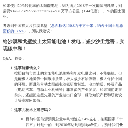
如果使用20%转化率的太阳能电池，则为满足2018年一次能源消耗量，则
需要9.6e+12
48 / (24,000
20%) = 9.6 万平方公里（1.44亿亩），1%的国土面
积。
考虑到中国有大片沙漠戈壁（
总面积达130.8万平方千米，约占全国土地总
面积的13.6%
），所以我建议：
给沙漠和戈壁披上太阳能电池！发电，减少沙尘危害，实
现碳中和！
Q&A、答疑：
这事能赚钱么？
按照目前市面上的太阳能电池价格和年发电量比例，不能赚钱。但
是能极大地降低中国碳排放量，极大减少石油依赖，极大保护中国
的环境。而且能带动太阳能电池板研发制造、电力输送、终端产品
（电动汽车、电动工业机械等）非常多的产业发展。如果我们走在
前头，还能把这些先进的产业链出口全球，赚取知识产权和研发设
计等高端附加值。
这事儿技术上可行吗？
目前中国能源消费总量年均增速在3.4%左右，按照国家「十
最
四五」计划中的「到2030年达到碳排放峰值」，预计我们