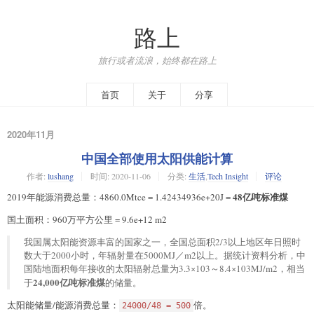
路上
旅行或者流浪，始终都在路上
首页
关于
分享
2020年11月
中国全部使用太阳供能计算
作者:
lushang
时间:
2020-11-06
分类:
生活
,
Tech Insight
评论
48亿吨标准煤
2019年能源消费总量：4860.0Mtce = 1.42434936e+20J =
国土面积：960万平方公里 = 9.6e+12 m2
我国属太阳能资源丰富的国家之一，全国总面积2/3以上地区年日照时
数大于2000小时，年辐射量在5000MJ／m2以上。据统计资料分析，中
国陆地面积每年接收的太阳辐射总量为3.3×103～8.4×103MJ/m2，相当
24,000亿吨标准煤
于
的储量。
太阳能储量/能源消费总量：
倍。
24000/48 = 500